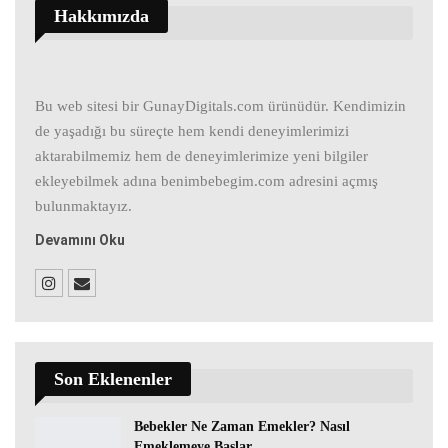
Hakkımızda
Bu web sitesi bir GunayDigitals.com ürünüdür. Kendimizin
de yaşadığı bu süreçte hem kendi deneyimlerimizi
aktarabilmemiz hem de deneyimlerimize yeni bilgiler
ekleyebilmek adına benimbebegim.com adresini açmış
bulunmaktayız.
Devamını Oku
Son Eklenenler
Bebekler Ne Zaman Emekler? Nasıl
Emeklemeye Başlar