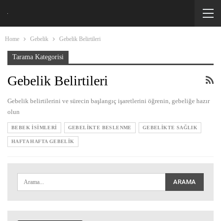
Home
Gebelik
Gebelik Belirtileri
Tarama Kategorisi
Gebelik Belirtileri
Gebelik belirtilerini ve sürecin başlangıç işaretlerini öğrenin, gebeliğe hazır
olun
BEBEK İSIMLERI
GEBELIKTE BESLENME
GEBELIKTE SAĞLIK
HAFTA HAFTA GEBELIK